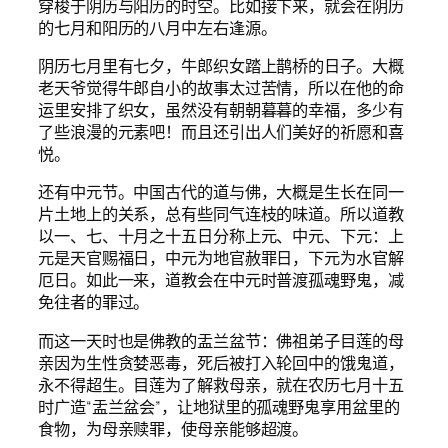
穿梭于阴历与阳历的时空。比如接下来，就会在阴历
的七月和阳历的八月中左右逢源。
阴历七月里有七夕，牛郎织女踏上鹊桥的日子。大概
老天爷觉得牛郎自小的故事太过苦情，所以在他的命
运里安排了织女，虽然没有朝朝暮暮的幸福，多少有
了些浪漫的元素吧！而且还引出人们美好的祈愿和喜
悦。
还有中元节。中国古代的道与佛，大概是生长在同一
片土地上的关系，总有些同气连枝的味道。所以道教
以一、七、十月之十五日分称上元、中元、下元：上
元是天官赐福日，中元为地官赦罪日，下元为水官解
厄日。如此一来，道教会在中元时普渡孤魂野鬼，减
免往者的罪过。
而这一天时也是佛教的盂兰盆节：佛祖弟子目莲的母
亲因为生性贪婪恶毒，死后被打入轮回中的饿鬼道，
永不得超生。目莲为了解救母亲，就在农历七月十五
时广造“盂兰盆会”，让地狱里的孤魂野鬼享用盆里的
食物，为母亲赎罪，使母亲能够超渡。