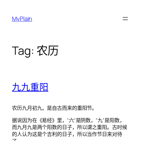
Skip
to
MyPlain
content
Tag:
农历
九九重阳
农历九月初九，是自古而来的重阳节。
据说因为在《易经》里，“六”是阴数，“九”是阳数，
而九月九是两个阳数的日子，所以谓之重阳。古时候
的人认为这是个吉利的日子，所以当作节日来对待
了。