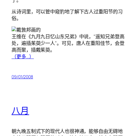
从诗词里，可以管中窥豹地了解下古人过重阳节的习
俗。
王维在《九月九日忆山东兄弟》中说，“遥知兄弟登高
处，遍插茱萸少一人”。可见，唐人在重阳佳节，会登
高而聚，插戴茱萸。
（更多…）
09/01/2008
八月
朝九晚五制式下的现代人也很神通，能够自由无碍地