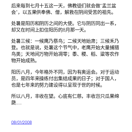
后来每到七月十五这一天，佛教徒们就会做“盂兰盆
会”，以五果供奉佛、僧，解救在阴间受苦的祖先。
处暑是阳历和阴历之间的大使。它与阴历同出一系，
却又在时间上扣住阳历的8月那一天。
处暑三候：一候鹰乃祭鸟；二候天地始肃；三候禾乃
登。也就是说，处暑这个节气中，老鹰开始大量捕猎
鸟类；天地间万物开始凋零；黍、稷、稻、粱等农作
物开始成熟。
阳历八月，今年格外不同，因为有奥运会。对于运动
员，是四年来操练付出集结成果的日子；对于国人，
也是七年来的努力建设得以呈现于世的时候。
所以八月，丰收在望。心底有仁慈，丰收岂只瓜果绵
瓞……
08/01/2008