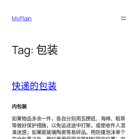
Skip
to
MyPlain
content
Tag:
包装
快递的包装
内包装
如果物品多余一件，各自分别用瓦楞纸、海绵、稻草
等做好保护措施，以免运送途中打架，或使收件人混
淆迷惑；如果是玻璃陶瓷等易碎品，用防撞泡沫单个
完全包裹之外，最好再用保丽龙等材料固定位置；内