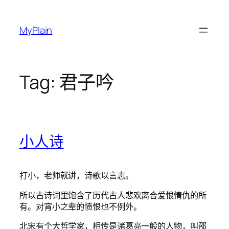
Skip
to
MyPlain
content
Tag:
君子吟
小人诗
打小，老师就讲，诗歌以言志。
所以古诗词里饱含了历代古人悲欢离合爱恨情仇的所
有。对宵小之辈的愤恨也不例外。
北宋有个大哲学家，相传是诸葛亮一般的人物，叫邵