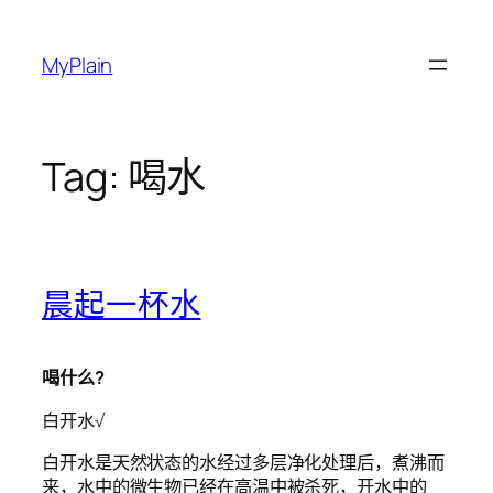
Skip
to
MyPlain
content
Tag:
喝水
晨起一杯水
喝什么?
白开水√
白开水是天然状态的水经过多层净化处理后，煮沸而
来，水中的微生物已经在高温中被杀死，开水中的