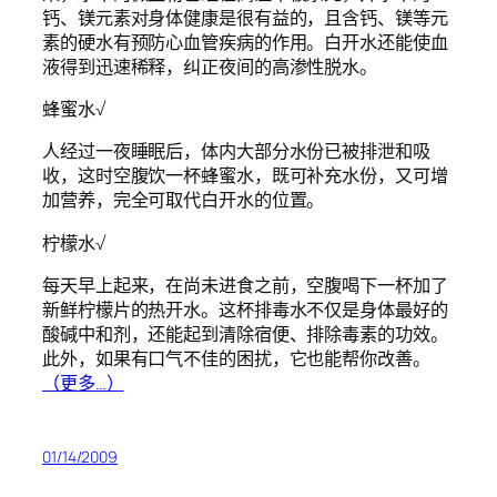
钙、镁元素对身体健康是很有益的，且含钙、镁等元
素的硬水有预防心血管疾病的作用。白开水还能使血
液得到迅速稀释，纠正夜间的高渗性脱水。
蜂蜜水√
人经过一夜睡眠后，体内大部分水份已被排泄和吸
收，这时空腹饮一杯蜂蜜水，既可补充水份，又可增
加营养，完全可取代白开水的位置。
柠檬水√
每天早上起来，在尚未进食之前，空腹喝下一杯加了
新鲜柠檬片的热开水。这杯排毒水不仅是身体最好的
酸碱中和剂，还能起到清除宿便、排除毒素的功效。
此外，如果有口气不佳的困扰，它也能帮你改善。
（更多…）
01/14/2009