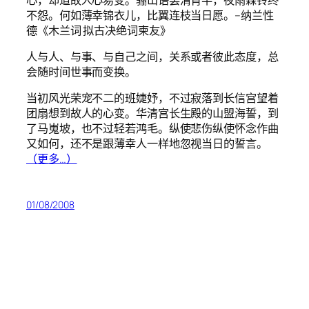
不怨。何如薄幸锦衣儿，比翼连枝当日愿。–纳兰性
德《木兰词 拟古决绝词柬友》
人与人、与事、与自己之间，关系或者彼此态度，总
会随时间世事而变换。
当初风光荣宠不二的班婕妤，不过寂落到长信宫望着
团扇想到故人的心变。华清宫长生殿的山盟海誓，到
了马嵬坡，也不过轻若鸿毛。纵使悲伤纵使怀念作曲
又如何，还不是跟薄幸人一样地忽视当日的誓言。
（更多…）
01/08/2008