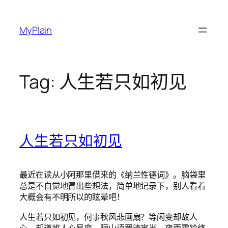
Skip
to
MyPlain
content
Tag:
人生若只如初见
人生若只如初见
最近在读从小阿那里借来的《纳兰性德词》。脑袋里
总是不自觉地冒出些想法，简单地记录下，别人看着
大概会有不明所以的眩晕吧！
人生若只如初见，何事秋风悲画扇？等闲变却故人
心，却道故人心易变。骊山语罢清宵半，夜雨霖铃终