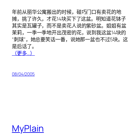
年前从丽华公寓搬出的时候，碰巧门口有卖花的地
摊，挑了许久，才花14块买下了这盆。明知道花钵子
其实是瓦罐子，而不是卖花人说的紫砂盆。姐姐有盆
茉莉，一季一季地开出茂密的花，说到我这盆14块的
“刺球”，她总要笑话一番，说她那一盆也不过5块。这
是后话了。
（更多…）
08/04/2005
MyPlain