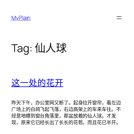
Skip
to
MyPlain
content
Tag:
仙人球
这一处的花开
昨天下午，办公室网又断了。起身拉开窗帘，看左边
广场上的白鸽飞起飞落，右边高架上的车来车往。不
经意地瞟到窗台角落里，那盆放着的仙人球。才发
现，原来它已经长出了长长的花苞，而且花已半开。