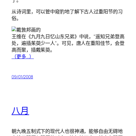
从诗词里，可以管中窥豹地了解下古人过重阳节的习
俗。
王维在《九月九日忆山东兄弟》中说，“遥知兄弟登高
处，遍插茱萸少一人”。可见，唐人在重阳佳节，会登
高而聚，插戴茱萸。
（更多…）
09/01/2008
八月
朝九晚五制式下的现代人也很神通，能够自由无碍地