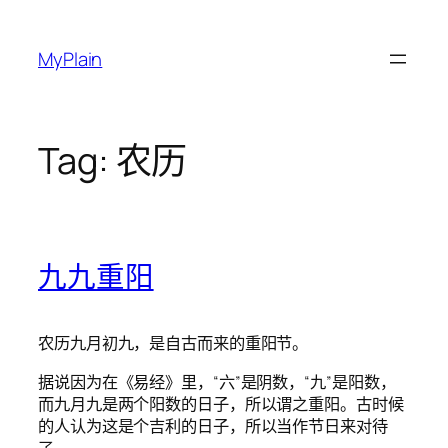
Skip
to
MyPlain
content
Tag:
农历
九九重阳
农历九月初九，是自古而来的重阳节。
据说因为在《易经》里，“六”是阴数，“九”是阳数，
而九月九是两个阳数的日子，所以谓之重阳。古时候
的人认为这是个吉利的日子，所以当作节日来对待
了。