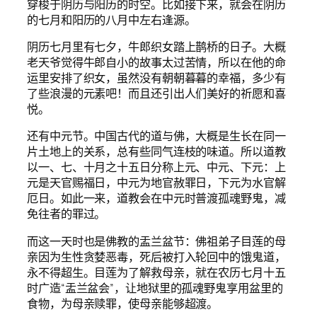
穿梭于阴历与阳历的时空。比如接下来，就会在阴历
的七月和阳历的八月中左右逢源。
阴历七月里有七夕，牛郎织女踏上鹊桥的日子。大概
老天爷觉得牛郎自小的故事太过苦情，所以在他的命
运里安排了织女，虽然没有朝朝暮暮的幸福，多少有
了些浪漫的元素吧！而且还引出人们美好的祈愿和喜
悦。
还有中元节。中国古代的道与佛，大概是生长在同一
片土地上的关系，总有些同气连枝的味道。所以道教
以一、七、十月之十五日分称上元、中元、下元：上
元是天官赐福日，中元为地官赦罪日，下元为水官解
厄日。如此一来，道教会在中元时普渡孤魂野鬼，减
免往者的罪过。
而这一天时也是佛教的盂兰盆节：佛祖弟子目莲的母
亲因为生性贪婪恶毒，死后被打入轮回中的饿鬼道，
永不得超生。目莲为了解救母亲，就在农历七月十五
时广造“盂兰盆会”，让地狱里的孤魂野鬼享用盆里的
食物，为母亲赎罪，使母亲能够超渡。