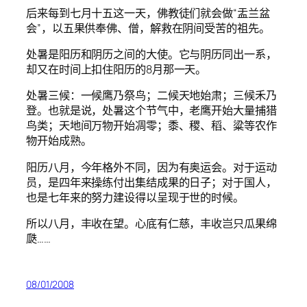
后来每到七月十五这一天，佛教徒们就会做“盂兰盆
会”，以五果供奉佛、僧，解救在阴间受苦的祖先。
处暑是阳历和阴历之间的大使。它与阴历同出一系，
却又在时间上扣住阳历的8月那一天。
处暑三候：一候鹰乃祭鸟；二候天地始肃；三候禾乃
登。也就是说，处暑这个节气中，老鹰开始大量捕猎
鸟类；天地间万物开始凋零；黍、稷、稻、粱等农作
物开始成熟。
阳历八月，今年格外不同，因为有奥运会。对于运动
员，是四年来操练付出集结成果的日子；对于国人，
也是七年来的努力建设得以呈现于世的时候。
所以八月，丰收在望。心底有仁慈，丰收岂只瓜果绵
瓞……
08/01/2008