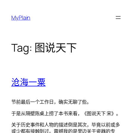
Skip
to
MyPlain
content
Tag:
图说天下
沧海一粟
节前最后一个工作日，确实无聊了些。
于是从隔壁陈桌上捞了本书来看，《图说天下 宋》。
关于历史事件和人物的描述倒是其次，毕竟以前或多
或少都有接触到过。震撼我的是里边关于瓷器的专