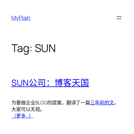
Skip
to
MyPlain
content
Tag:
SUN
SUN公司：博客天国
为要做企业BLOG的提案，翻译了一篇
三年前的文
。
大家可以无视。
（更多…）